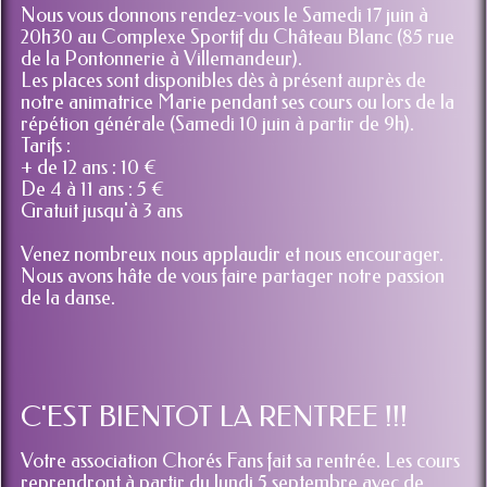
Nous vous donnons rendez-vous le Samedi 17 juin à
20h30 au Complexe Sportif du Château Blanc (85 rue
de la Pontonnerie à Villemandeur).
Les places sont disponibles dès à présent auprès de
notre animatrice Marie pendant ses cours ou lors de la
répétion générale (Samedi 10 juin à partir de 9h).
Tarifs :
+ de 12 ans : 10 €
De 4 à 11 ans : 5 €
Gratuit jusqu'à 3 ans
Venez nombreux nous applaudir et nous encourager.
Nous avons hâte de vous faire partager notre passion
de la danse.
C'EST BIENTOT LA RENTREE !!!
Votre association Chorés Fans fait sa rentrée. Les cours
reprendront à partir du lundi 5 septembre avec de