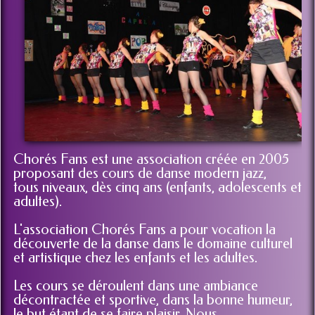
Chorés Fans est une association créée en 2005
proposant des cours de danse modern jazz,
tous niveaux, dès cinq ans (enfants, adolescents et
adultes).
L'association Chorés Fans a pour vocation la
découverte de la danse dans le domaine culturel
et artistique chez les enfants et les adultes.
Les cours se déroulent dans une ambiance
décontractée et sportive, dans la bonne humeur,
le but étant de se faire plaisir. Nous