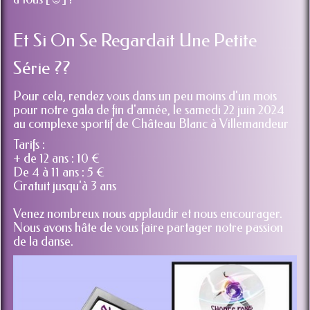
Et Si On Se Regardait Une Petite
Série ??
Pour cela, rendez vous dans un peu moins d'un mois
pour notre gala de fin d'année, le samedi 22 juin 2024
au complexe sportif de Château Blanc à Villemandeur
Tarifs :
+ de 12 ans : 10 €
De 4 à 11 ans : 5 €
Gratuit jusqu'à 3 ans
Venez nombreux nous applaudir et nous encourager.
Nous avons hâte de vous faire partager notre passion
de la danse.