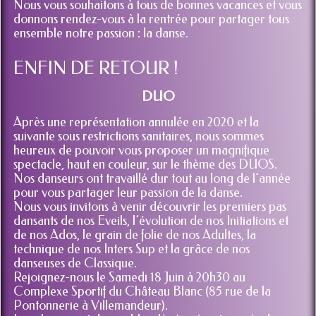
Nous vous souhaitons à tous de bonnes vacances et vous
donnons rendez-vous à la rentrée pour partager tous
ensemble notre passion : la danse.
ENFIN DE RETOUR !
DUO
Après une représentation annulée en 2020 et la
suivante sous restrictions sanitaires, nous sommes
heureux de pouvoir vous proposer un magnifique
spectacle, haut en couleur, sur le thème des DUOS.
Nos danseurs ont travaillé dur tout au long de l’année
pour vous partager leur passion de la danse.
Nous vous invitons à venir découvrir les premiers pas
dansants de nos Eveils, l’évolution de nos Initiations et
de nos Ados, le grain de folie de nos Adultes, la
technique de nos Inters Sup et la grâce de nos
danseuses de Classique.
Rejoignez-nous le Samedi 18 Juin à 20h30 au
Complexe Sportif du Château Blanc (85 rue de la
Pontonnerie à Villemandeur).