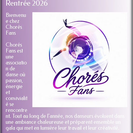
Rentrée 2026
Bienvenu
e chez
Chorés
Fans
Chorés
Fans est
une
associatio
n de
danse où
passion,
énergie
et
convivialit
é se
rencontre
nt. Tout au long de l'année, nos danseurs évoluent dans
une ambiance chaleureuse et préparent ensemble un
gala qui met en lumière leur travail et leur créativité.