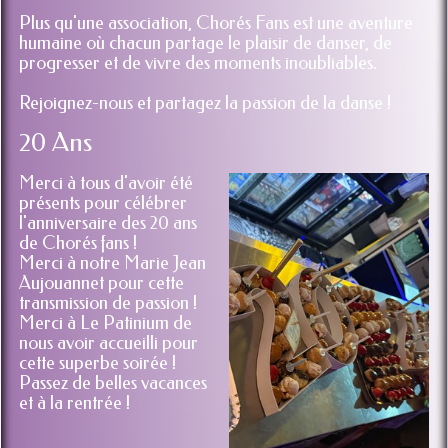
Plus qu'une association, Chorés Fans est une aventure
humaine où chacun partage le plaisir de danser, de
progresser et de vivre des moments inoubliables.
Rejoignez-nous et partagez la passion de la danse !
20 Ans
Merci à tous d'avoir été
présents pour célébrer
l'anniversaire des 20 ans
de Chorés fans !
Merci à notre Marie Jean
Aujouannet pour cette
transmission de passion !
Merci à Le Patinium de
nous avoir accueilli pour
cette superbe soirée !
Passez de belles vacances
et à la rentrée !