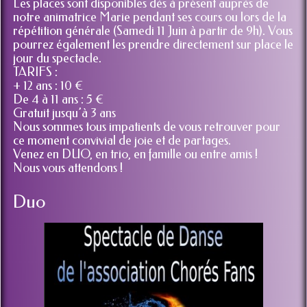
Les places sont disponibles dès à présent auprès de
notre animatrice Marie pendant ses cours ou lors de la
répétition générale (Samedi 11 Juin à partir de 9h). Vous
pourrez également les prendre directement sur place le
jour du spectacle.
TARIFS :
+ 12 ans : 10 €
De 4 à 11 ans : 5 €
Gratuit jusqu’à 3 ans
Nous sommes tous impatients de vous retrouver pour
ce moment convivial de joie et de partages.
Venez en DUO, en trio, en famille ou entre amis !
Nous vous attendons !
Duo