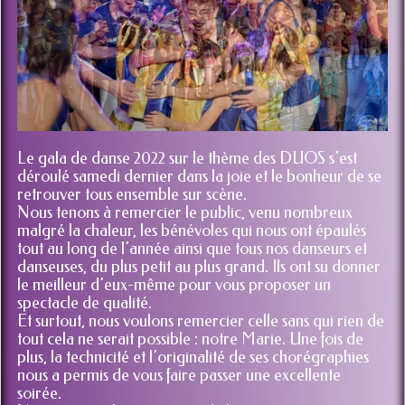
Le gala de danse 2022 sur le thème des DUOS s’est
déroulé samedi dernier dans la joie et le bonheur de se
retrouver tous ensemble sur scène.
Nous tenons à remercier le public, venu nombreux
malgré la chaleur, les bénévoles qui nous ont épaulés
tout au long de l’année ainsi que tous nos danseurs et
danseuses, du plus petit au plus grand. Ils ont su donner
le meilleur d’eux-même pour vous proposer un
spectacle de qualité.
Et surtout, nous voulons remercier celle sans qui rien de
tout cela ne serait possible : notre Marie. Une fois de
plus, la technicité et l’originalité de ses chorégraphies
nous a permis de vous faire passer une excellente
soirée.