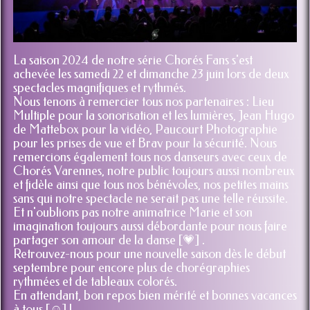
La saison 2024 de notre série Chorés Fans s'est
achevée les samedi 22 et dimanche 23 juin lors de deux
spectacles magnifiques et rythmés.
Nous tenons à remercier tous nos partenaires : Lieu
Multiple pour la sonorisation et les lumières, Jean Hugo
de Mattebox pour la vidéo, Paucourt Photographie
pour les prises de vue et Brav pour la sécurité. Nous
remercions également tous nos danseurs avec ceux de
Chorés Varennes, notre public toujours aussi nombreux
et fidèle ainsi que tous nos bénévoles, nos petites mains
sans qui notre spectacle ne serait pas une telle réussite.
Et n'oublions pas notre animatrice Marie et son
imagination toujours aussi débordante pour nous faire
partager son amour de la danse [💗] .
Retrouvez-nous pour une nouvelle saison dès le début
septembre pour encore plus de chorégraphies
rythmées et de tableaux colorés.
En attendant, bon repos bien mérité et bonnes vacances
à tous [☺️] !