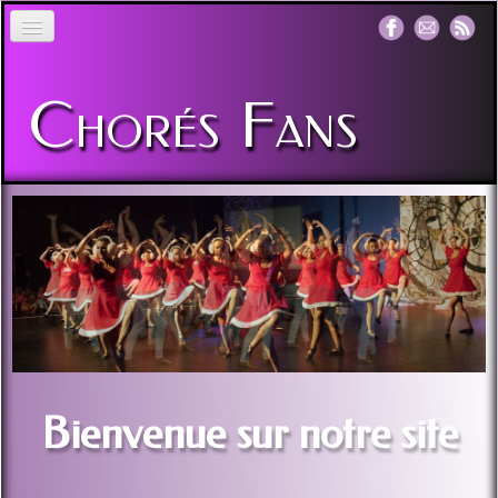
Accueil
Chorés
Fans
Spectacle
Planning - Tarif 2026-2027
Archive Video
Album Photo
▼
Contact
Bienvenue sur notre site