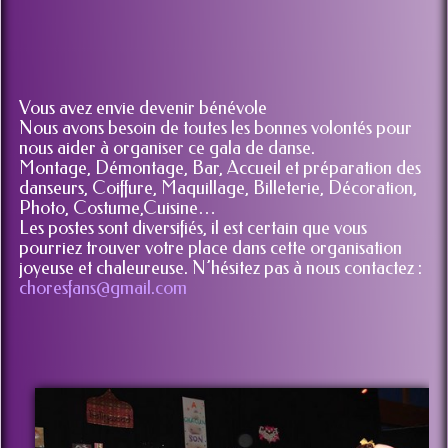
Vous avez envie devenir bénévole
Nous avons besoin de toutes les bonnes volontés pour
nous aider à organiser ce gala de danse.
Montage, Démontage, Bar, Accueil et préparation des
danseurs, Coiffure, Maquillage, Billeterie, Décoration,
Photo, Costume,Cuisine…
Les postes sont diversifiés, il est certain que vous
pourriez trouver votre place dans cette organisation
joyeuse et chaleureuse. N’hésitez pas à nous contactez :
choresfans@gmail.com