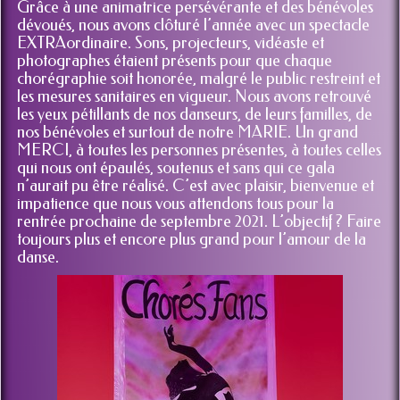
Grâce à une animatrice persévérante et des bénévoles
dévoués, nous avons clôturé l’année avec un spectacle
EXTRAordinaire. Sons, projecteurs, vidéaste et
photographes étaient présents pour que chaque
chorégraphie soit honorée, malgré le public restreint et
les mesures sanitaires en vigueur. Nous avons retrouvé
les yeux pétillants de nos danseurs, de leurs familles, de
nos bénévoles et surtout de notre MARIE. Un grand
MERCI, à toutes les personnes présentes, à toutes celles
qui nous ont épaulés, soutenus et sans qui ce gala
n’aurait pu être réalisé. C’est avec plaisir, bienvenue et
impatience que nous vous attendons tous pour la
rentrée prochaine de septembre 2021. L’objectif ? Faire
toujours plus et encore plus grand pour l’amour de la
danse.