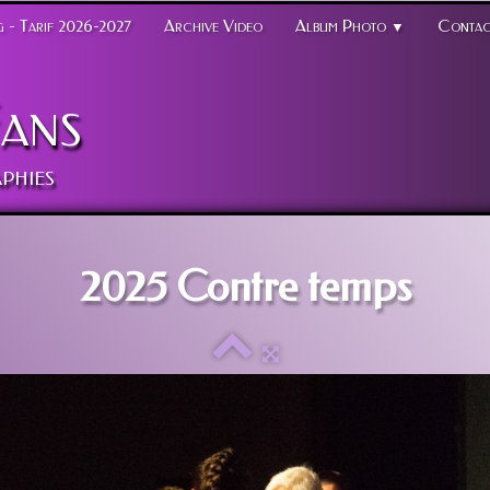
 - Tarif 2026-2027
Archive Video
Album Photo
Contac
▼
ans
phies
2025 Contre temps