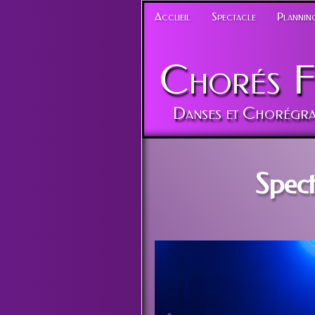
Accueil
Spectacle
Planning
Chorés
F
Danses et Chorégra
Spect