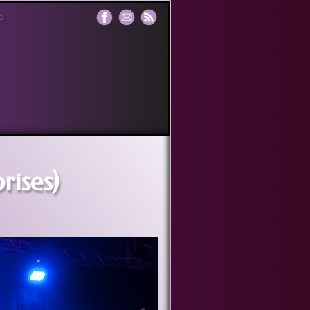
t
rises)