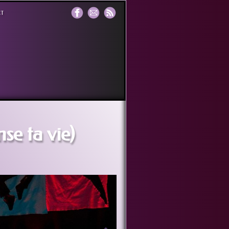
t
e ta vie)