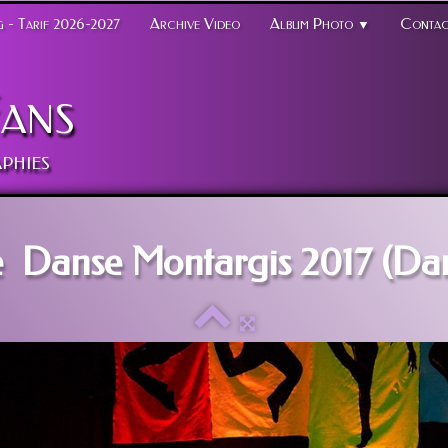
 - Tarif 2026-2027
Archive Video
Album Photo
Contac
▼
ans
phies
e Danse Montargis 2017 (Dans