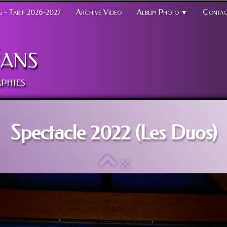
 - Tarif 2026-2027
Archive Video
Album Photo
Contac
▼
ans
phies
Spectacle 2022 (Les Duos)