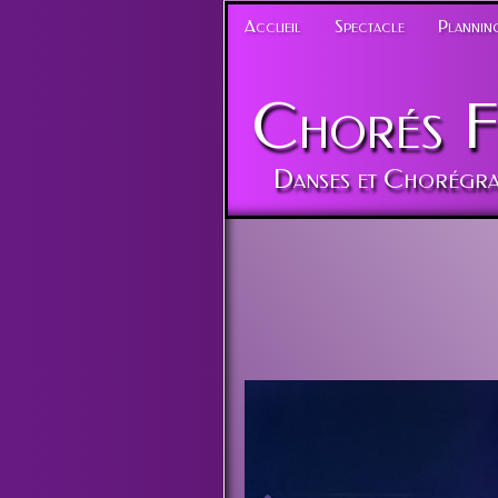
Accueil
Spectacle
Planning
Chorés
F
Danses et Chorégra